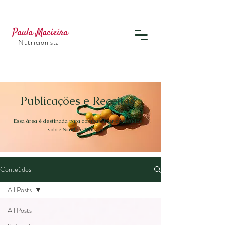
Nutricionista
Publicações e Receitas
Essa área é destinada para compartilhar conteúdos
sobre Saúde e Nutrição.
Conteúdos
All Posts
All Posts