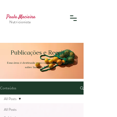
Nutricionista
Publicações e Receitas
Essa área é destinada para compartilhar conteúdos
sobre Saúde e Nutrição.
Conteúdos
All Posts
All Posts