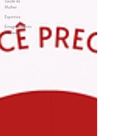
Saúde da
Mulher
Esportiva
Emagrecimento
saudavel