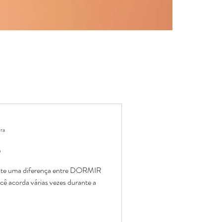
ura
o
iste uma diferença entre DORMIR
corda várias vezes durante a