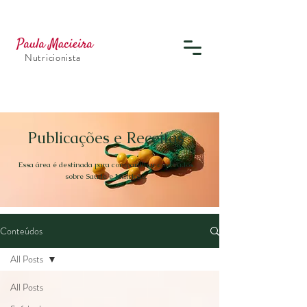
Nutricionista
Publicações e Receitas
Essa área é destinada para compartilhar conteúdos
sobre Saúde e Nutrição.
Conteúdos
All Posts
All Posts