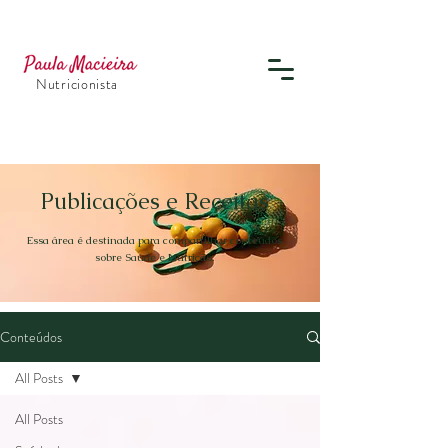
Nutricionista
Publicações e Receitas
Essa área é destinada para compartilhar conteúdos
sobre Saúde e Nutrição.
Conteúdos
All Posts
All Posts