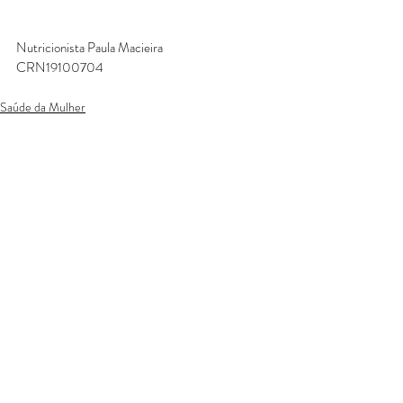
Nutricionista Paula Macieira
CRN19100704
Saúde da Mulher
Posts recentes
Ver tudo